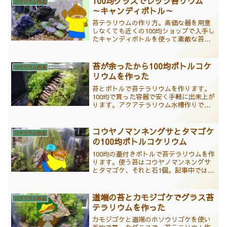
100均グッズでレッツ苔リウム
コケリウム作品
リウムは完全崩壊…
～キャンディボトル～
苔テラリウムの作り方。高価な器を用意
しなくても近くの100均ショップで入手し
たキャンディボトルを使って素敵な苔の
テラリウムが作れます。多くの写真を使
い順番に説明しています。コケリウムの
作り方は難しくありません。器の中にセ
苔が余ったから100均ボトルコケ
コケリウム作品
ンスよく、苔と石を配置すれば、ハイ出
リウムを作った
来上がり！
苔とボトルで苔テラリウムを作ります。
100均で買った容器で安く手軽に出来上が
ります。アクアテラリウム水槽作りで余
ったハイゴケとコツボゴケを活用して作
ります。苔とボトルの苔テラリウムの作
り方を多くの写真を使い順番に分かりや
コウヤノマンネングサとタマゴケ
コケリウム作品
すく紹介しています。
の100均ボトルコケリウム
100均の蓋付きボトルで苔テラリウムを作
ります。使う苔はコウヤノマンネングサ
とタマゴケ、それと石1個。記事中では植
栽前の苔のトリミングの仕方についても
説明しています。100均の蓋付きボトルで
作る苔テラリウムですが、100円の容器に
道端の苔とカモジゴケでグラス苔
コケリウム作品
は見えない雰囲気を醸しています。
テラリウムを作った
カモジゴケと道端のホソウリゴケを使い