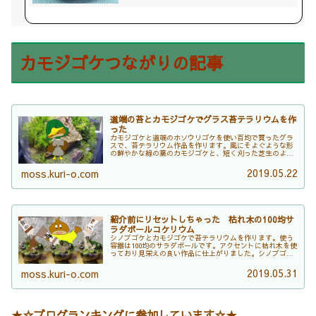
カモジゴケつながりの記事
道端の苔とカモジゴケでグラス苔テラリウムを作
った
カモジゴケと道端のホソウリゴケを使い百均で買ったグラ
スで、苔テラリウム作品を作ります。風にそよぐような形
の鮮やかな緑の葉のカモジゴケと、短く刈った芝生のよう
な緑の葉のホソウリゴケが、小さなグラスの中で大小二個
の石と微妙な緊張感を描きつつ調和した作品になっていま
2019.05.22
moss.kuri-o.com
す。
紹介前にリセットしちゃった 枯れ木の100均サ
ラダボールコケリウム
シノブゴケとカモジゴケで苔テラリウムを作ります。使う
容器は100均のサラダボールです。アクセントに枯れ木を使
っており見栄えの良い作品に仕上がりました。シノブゴケ
とカモジゴケがオープンな容器で枯れないか心配でした
が、意外に綺麗に長期育成できています。
2019.05.31
moss.kuri-o.com
★☆ブログランキングに参加しています☆★