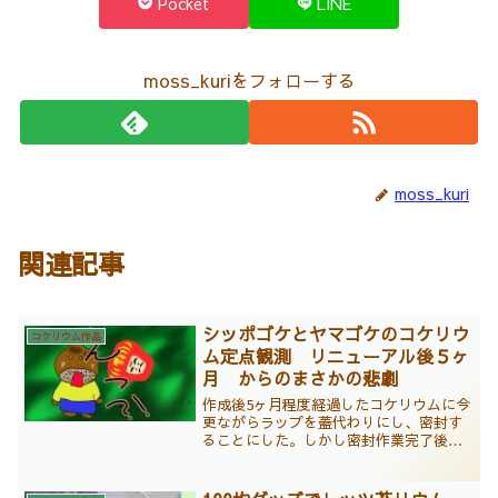
Pocket
LINE
moss_kuriをフォローする
moss_kuri
関連記事
シッポゴケとヤマゴケのコケリウ
コケリウム作品
ム定点観測 リニューアル後５ヶ
月 からのまさかの悲劇
作成後5ヶ月程度経過したコケリウムに今
更ながらラップを蓋代わりにし、密封す
ることにした。しかし密封作業完了後に
悲劇に見舞われた。なんとボトルがコロ
コロと…部屋中泥だらけ？ラップの蓋の
おかげで泥だらけは免れた。しかしコケ