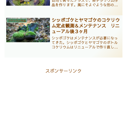
百均で買ったグラスで、苔テラリウム作
品を作ります。風にそよぐような形の鮮
やかな緑の葉のカモジゴケと、短く刈っ
た芝生のような緑の葉のホソウリゴケ
が、小さなグラスの中で大小二個の石と
シッポゴケとヤマゴケのコケリウ
コケリウム作品
微妙な緊張感を描きつつ調和した作品に
ム定点観測＆メンテナンス リニ
なっています。
ューアル後３ヶ月
シッポゴケはメンテナンスが必要になっ
てきた。シッポゴケとヤマゴケのボトル
コケリウムはリニューアルで作り直して
から３ヶ月経過。痛みが酷い状況のた
め、シッポゴケを中心にメンテナンスを
実施した。
スポンサーリンク