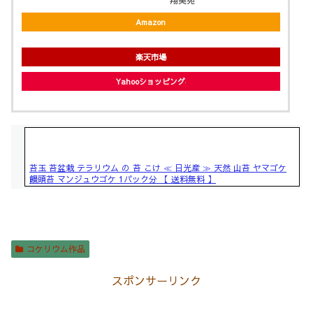
Amazon
楽天市場
Yahooショッピング
苔玉 苔盆栽 テラリウム の 苔 こけ ≪ 日光産 ≫ 天然 山苔 ヤマゴケ
饅頭苔 マンジュウゴケ 1パック分 【 送料無料 】
コケリウム作品
スポンサーリンク