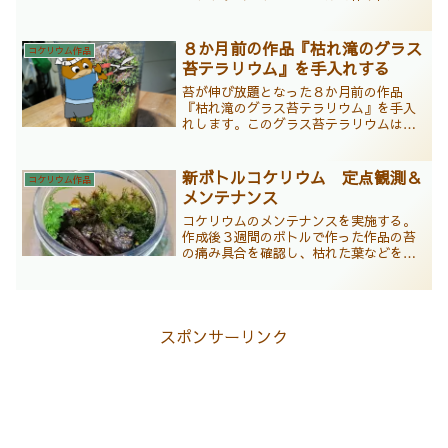
から３ヶ月経過。痛みが酷い状況のた
め、シッポゴケを中心にメンテナンスを
実施した。
８か月前の作品『枯れ滝のグラス
コケリウム作品
苔テラリウム』を手入れする
苔が伸び放題となった８か月前の作品
『枯れ滝のグラス苔テラリウム』を手入
れします。このグラス苔テラリウムは道
端の苔ホソウリゴケとヒメハイゴケで作
った作品で、水が枯れた滝をモチーフに
作ったものになります。手入れの模様は
新ボトルコケリウム 定点観測＆
コケリウム作品
写真ではなく、動画で説明しており、よ
メンテナンス
り分かりやすいものになっていると思い
ます。
コケリウムのメンテナンスを実施する。
作成後３週間のボトルで作った作品の苔
の痛み具合を確認し、枯れた葉などをト
リミングするとともに仕上げは水分補給
を行う。コケリウムのメンテナンスは長
い間状態を保つために必須な作業です。
スポンサーリンク