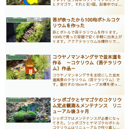
とタマゴケ、それと石1個。記事中では植
栽前の苔のトリミングの仕方についても
説明しています。100均の蓋付きボトルで
作る苔テラリウムですが、100円の容器に
苔が余ったから100均ボトルコケ
コケリウム作品
は見えない雰囲気を醸しています。
リウムを作った
苔とボトルで苔テラリウムを作ります。
100均で買った容器で安く手軽に出来上が
ります。アクアテラリウム水槽作りで余
ったハイゴケとコツボゴケを活用して作
ります。苔とボトルの苔テラリウムの作
り方を多くの写真を使い順番に分かりや
コウヤノマンネングサで並木道を
コケリウム作品
すく紹介しています。
作る ～コケリウム（苔テラリウ
ム）作品～
コウヤノマンネングサを主役にした並木
道風景のテラリウム（苔テラリウム）で
す。蓋付きの18cmキューブ水槽を使って
作っています。苔は他にタマゴケ、スギ
ゴケ、シノブゴケを配置。コウヤノマン
ネングサの並木道は少しノスタルジック
シッポゴケとヤマゴケのコケリウ
コケリウム作品
な雰囲気を感じる素敵な作品に仕上がり
ム定点観測＆メンテナンス リニ
ました。
ューアル後３ヶ月
シッポゴケはメンテナンスが必要になっ
てきた。シッポゴケとヤマゴケのボトル
コケリウムはリニューアルで作り直して